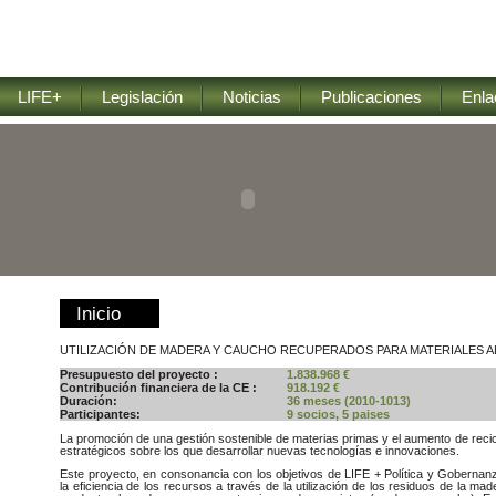
LIFE+
Legislación
Noticias
Publicaciones
Enla
Inicio
UTILIZACIÓN DE MADERA Y CAUCHO RECUPERADOS PARA MATERIALES 
Presupuesto del proyecto :
1.838.968 €
Contribución financiera de la CE :
918.192 €
Duración:
36 meses (2010-1013)
Participantes:
9 socios, 5 paises
La promoción de una gestión sostenible de materias primas y el aumento de reci
estratégicos sobre los que desarrollar nuevas tecnologías e innovaciones.
Este proyecto, en consonancia con los objetivos de LIFE + Política y Gobernan
la eficiencia de los recursos a través de la utilización de los residuos de la m