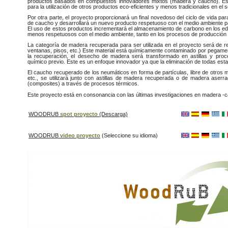
productos basados en compuestos innovadores mixtos (madera y caucho). Est
para la utilización de otros productos eco-eficientes y menos tradicionales en el se
Por otra parte, el proyecto proporcionará un final novedoso del ciclo de vida p
de caucho y desarrollará un nuevo producto respetuoso con el medio ambiente par
El uso de estos productos incrementará el almacenamiento de carbono en los edifi
menos respetuosos con el medio ambiente, tanto en los procesos de producción 
La categoría de madera recuperada para ser utilizada en el proyecto será de 
ventanas, pisos, etc.) Este material está químicamente contaminado por pegamen
la recuperación, el desecho de madera será transformado en astillas y proce
químico previo. Este es un enfoque innovador ya que la eliminación de todas est
El caucho recuperado de los neumáticos en forma de partículas, libre de otros ma
etc., se utilizará junto con astillas de madera recuperada o de madera aserr
(composites) a través de procesos térmicos.
Este proyecto está en consonancia con las últimas investigaciones en madera -ca
WOODRUB
spot proyecto
(Descarga)
WOODRUB
video proyecto
(Seleccione su idioma)