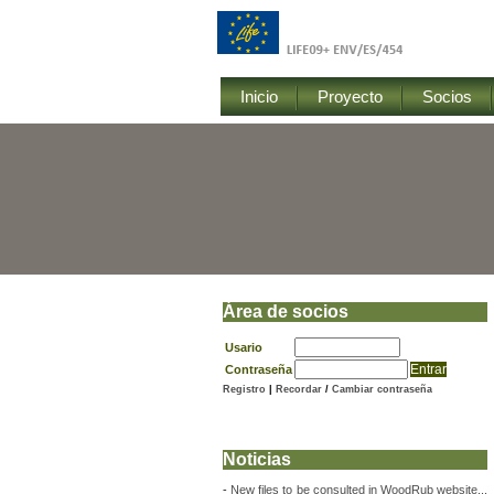
Inicio
Proyecto
Socios
Área de socios
Usario
Contraseña
Registro
|
Recordar
/
Cambiar contraseña
Noticias
-
New files to be consulted in WoodRub website...