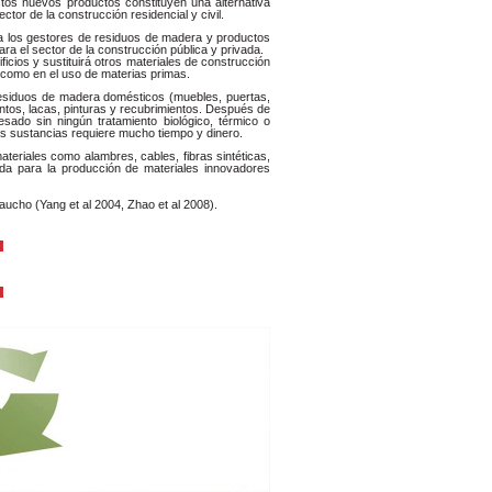
os nuevos productos constituyen una alternativa
ctor de la construcción residencial y civil.
ara los gestores de residuos de madera y productos
a el sector de la construcción pública y privada.
cios y sustituirá otros materiales de construcción
como en el uso de materias primas.
residuos de madera domésticos (muebles, puertas,
tos, lacas, pinturas y recubrimientos. Después de
sado sin ningún tratamiento biológico, térmico o
as sustancias requiere mucho tiempo y dinero.
teriales como alambres, cables, fibras sintéticas,
ada para la producción de materiales innovadores
ucho (Yang et al 2004, Zhao et al 2008).