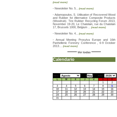
(read more)
-
Newsletter No. 5...
(read more)
-
Adamopoulos, S. Utilisation of Recovered Wood
and Rubber for Alternative Composite Products
(Woodrub). Tire Rubber Recycling Forum 2013,
November 19-20, Le Chatelain, rue du Chatelain
17, Brussels 1000, Belgium ...
(read more)
-
Newsletter No. 4...
(read more)
-
Annual Meeting Prosylva Europe and 16th
Panhellenic Forestry Conference , 6-9 October
2013....
(read more)
*********
Ver todas
*********
Calendario
Mes:
Año:
L
M
X
J
V
S
D
1
2
9
3
4
5
6
7
8
10
11
12
13
14
15
16
17
18
19
20
21
22
23
24
25
26
27
28
29
30
31