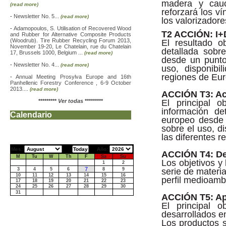
madera y cauc
(read more)
reforzará los v
-
Newsletter No. 5...
(read more)
los valorizadore
-
Adamopoulos, S. Utilisation of Recovered Wood
T2 ACCIÓN: I+
and Rubber for Alternative Composite Products
(Woodrub). Tire Rubber Recycling Forum 2013,
El resultado o
November 19-20, Le Chatelain, rue du Chatelain
detallada sobr
17, Brussels 1000, Belgium ...
(read more)
desde un punto 
-
Newsletter No. 4...
(read more)
uso, disponibi
regiones de Eur
-
Annual Meeting Prosylva Europe and 16th
Panhellenic Forestry Conference , 6-9 October
2013....
(read more)
ACCIÓN T3: Ac
*********
Ver todas
*********
El principal o
información de
Calendario
europeo desde u
sobre el uso, d
las diferentes r
Mes:
Año:
ACCIÓN T4: De
M
Tu
W
Th
F
Sa
Su
Los objetivos y
1
2
7
3
4
5
6
8
9
serie de materi
10
11
12
13
14
15
16
perfil medioambi
17
18
19
20
21
22
23
24
25
26
27
28
29
30
31
ACCIÓN T5: Apl
El principal 
desarrollados e
Los productos 