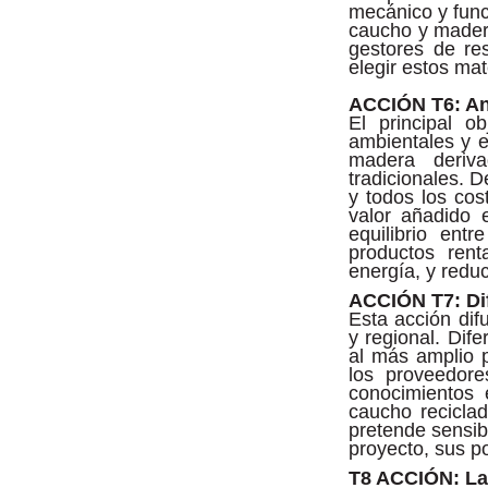
mecánico y func
caucho y madera
gestores de res
elegir estos mat
ACCIÓN T6: Aná
El principal o
ambientales y 
madera deriva
tradicionales. 
y todos los cos
valor añadido e
equilibrio entr
productos rent
energía, y reduc
ACCIÓN T7: Di
Esta acción difu
y regional. Dife
al más amplio pú
los proveedor
conocimientos 
caucho recicla
pretende sensib
proyecto, sus po
T8 ACCIÓN: La