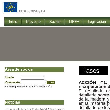
Inicio
Proyecto
Socios
LIFE+
Legislación
Área de socios
Fases
Usario
ACCIÓN T1: I
Contraseña
recuperación d
Registro
|
Recordar
/
Cambiar contraseña
El resultado o
detallada sobre
de la madera y 
Noticias
en la materia p
detallado de los
-
New files to be consulted in WoodRub website...