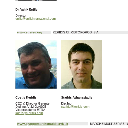
Dr. Vahik Enjily
Director
enjily@enjilyinternational.com
www.etra-eu.org
KERIDIS CHRISTOFOROS, S.A.
Costis Keridis
Stathis Athanasiadis
CEO & Director Gerente
Dipl.Ing.
Dipl.Ing.Aff.M.O.ASCE
stathis@keridis.com
Vicepresidente ETRA
kostis@keridis.com
www.gruppomarchemultiservizi.it
MARCHÉ MULTISERVIZI, S