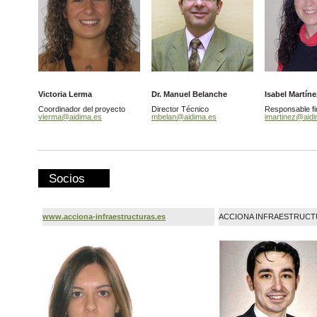
Victoria Lerma
Dr. Manuel Belanche
Isabel Martín
Coordinador del proyecto
Director Técnico
Responsable fi
vlerma@aidima.es
mbelan@aidima.es
imartinez@aid
Socios
www.acciona-infraestructuras.es
ACCIONA INFRAESTRUCTU