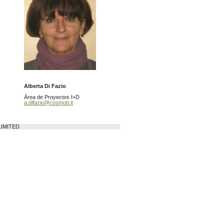
Alberta Di Fazio
Área de Proyectos I+D
a.difazio@cosmob.it
LIMITED