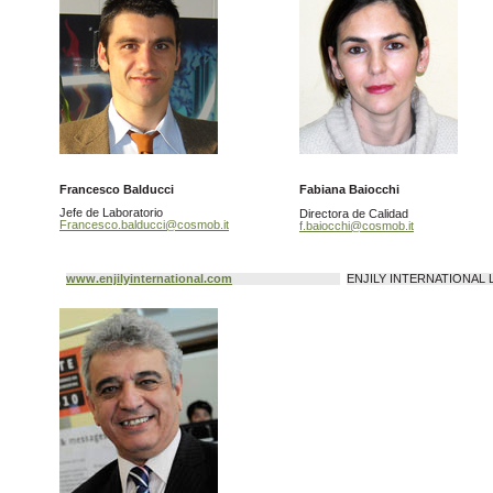
Francesco Balducci
Fabiana Baiocchi
Jefe de Laboratorio
Directora de Calidad
Francesco.balducci@cosmob.it
f.baiocchi@cosmob.it
www.enjilyinternational.com
ENJILY INTERNATIONAL 