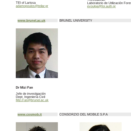
TEI of Larissa
Laboratorio de Utilización Fore
adamopoulos@teilar.gr
evoulga@for.auth.gr
www.brunel.ac.uk
BRUNEL UNIVERSITY
Dr Mizi Fan
Jefe de investigación
Dept. Ingeniería Civil
Mizi.Fan@brunel.ac.uk
www.cosmob.it
CONSORZIO DEL MOBILE S.P.A