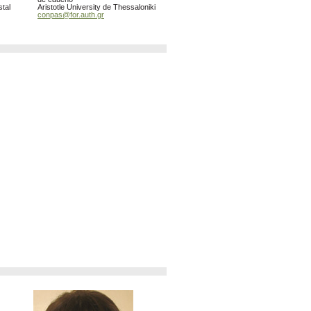
stal
Aristotle University de Thessaloniki
conpas@for.auth.gr