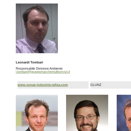
Leonardi Tombari
Responsabile Divisione Ambiente
l.tombari@gruppomarchemultiservizi.it
www.sonae-industria-tafisa.com
GLUNZ