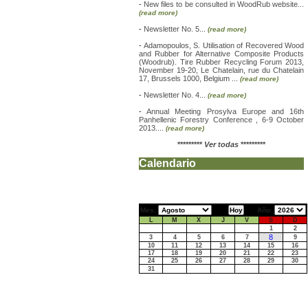
-
New files to be consulted in WoodRub website...
(read more)
-
Newsletter No. 5...
(read more)
-
Adamopoulos, S. Utilisation of Recovered Wood
and Rubber for Alternative Composite Products
(Woodrub). Tire Rubber Recycling Forum 2013,
November 19-20, Le Chatelain, rue du Chatelain
17, Brussels 1000, Belgium ...
(read more)
-
Newsletter No. 4...
(read more)
-
Annual Meeting Prosylva Europe and 16th
Panhellenic Forestry Conference , 6-9 October
2013....
(read more)
*********
Ver todas
*********
Calendario
Mes:
Año:
L
M
X
J
V
S
D
1
2
8
3
4
5
6
7
9
10
11
12
13
14
15
16
17
18
19
20
21
22
23
24
25
26
27
28
29
30
31