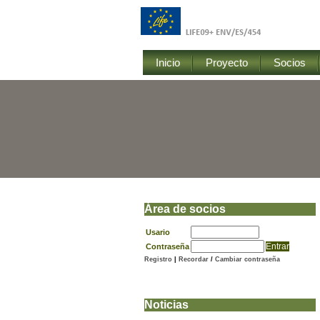
Inicio
Proyecto
Socios
Área de socios
Usario
Contraseña
Registro
|
Recordar
/
Cambiar contraseña
Noticias