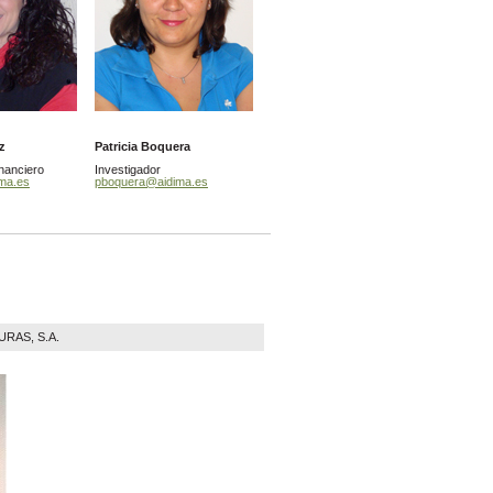
ez
Patricia Boquera
nanciero
Investigador
ima.es
pboquera@aidima.es
RAS, S.A.