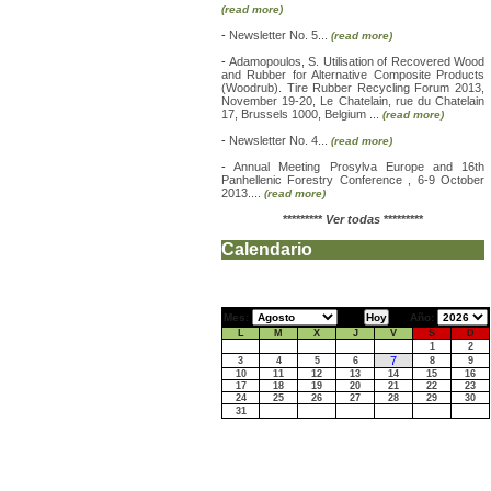
(read more)
-
Newsletter No. 5...
(read more)
-
Adamopoulos, S. Utilisation of Recovered Wood
and Rubber for Alternative Composite Products
(Woodrub). Tire Rubber Recycling Forum 2013,
November 19-20, Le Chatelain, rue du Chatelain
17, Brussels 1000, Belgium ...
(read more)
-
Newsletter No. 4...
(read more)
-
Annual Meeting Prosylva Europe and 16th
Panhellenic Forestry Conference , 6-9 October
2013....
(read more)
*********
Ver todas
*********
Calendario
Mes:
Año:
L
M
X
J
V
S
D
1
2
7
3
4
5
6
8
9
10
11
12
13
14
15
16
17
18
19
20
21
22
23
24
25
26
27
28
29
30
31