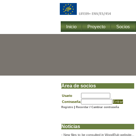
Inicio
Proyecto
Socios
Área de socios
Usario
Contraseña
Registro
|
Recordar
/
Cambiar contraseña
Noticias
-
New files to be consulted in WoodRub website...