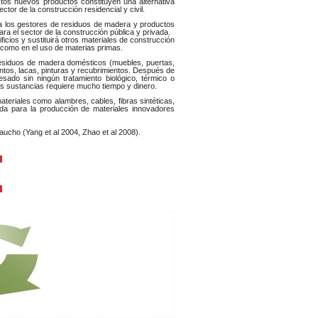
os nuevos productos constituyen una alternativa
ctor de la construcción residencial y civil.
ara los gestores de residuos de madera y productos
a el sector de la construcción pública y privada.
cios y sustituirá otros materiales de construcción
como en el uso de materias primas.
residuos de madera domésticos (muebles, puertas,
tos, lacas, pinturas y recubrimientos. Después de
sado sin ningún tratamiento biológico, térmico o
as sustancias requiere mucho tiempo y dinero.
teriales como alambres, cables, fibras sintéticas,
ada para la producción de materiales innovadores
ucho (Yang et al 2004, Zhao et al 2008).