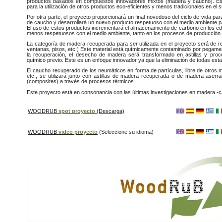
productos basados en compuestos innovadores mixtos (madera y caucho). Est
para la utilización de otros productos eco-eficientes y menos tradicionales en el se
Por otra parte, el proyecto proporcionará un final novedoso del ciclo de vida p
de caucho y desarrollará un nuevo producto respetuoso con el medio ambiente par
El uso de estos productos incrementará el almacenamiento de carbono en los edifi
menos respetuosos con el medio ambiente, tanto en los procesos de producción 
La categoría de madera recuperada para ser utilizada en el proyecto será de 
ventanas, pisos, etc.) Este material está químicamente contaminado por pegamen
la recuperación, el desecho de madera será transformado en astillas y proce
químico previo. Este es un enfoque innovador ya que la eliminación de todas est
El caucho recuperado de los neumáticos en forma de partículas, libre de otros ma
etc., se utilizará junto con astillas de madera recuperada o de madera aserr
(composites) a través de procesos térmicos.
Este proyecto está en consonancia con las últimas investigaciones en madera -ca
WOODRUB
spot proyecto
(Descarga)
WOODRUB
video proyecto
(Seleccione su idioma)