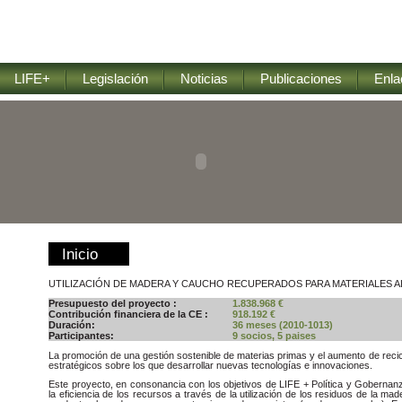
LIFE+
Legislación
Noticias
Publicaciones
Enla
Inicio
UTILIZACIÓN DE MADERA Y CAUCHO RECUPERADOS PARA MATERIALES 
Presupuesto del proyecto :
1.838.968 €
Contribución financiera de la CE :
918.192 €
Duración:
36 meses (2010-1013)
Participantes:
9 socios, 5 paises
La promoción de una gestión sostenible de materias primas y el aumento de reci
estratégicos sobre los que desarrollar nuevas tecnologías e innovaciones.
Este proyecto, en consonancia con los objetivos de LIFE + Política y Gobernan
la eficiencia de los recursos a través de la utilización de los residuos de la m