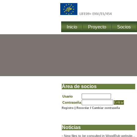
Inicio
Proyecto
Socios
Área de socios
Usario
Contraseña
Registro
|
Recordar
/
Cambiar contraseña
Noticias
-
New files to be consulted in WoodRub website...