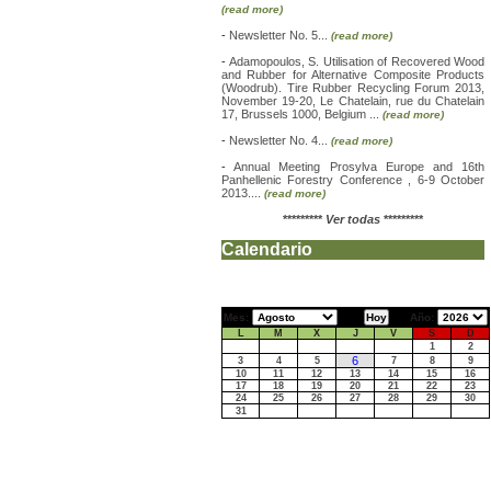
(read more)
-
Newsletter No. 5...
(read more)
-
Adamopoulos, S. Utilisation of Recovered Wood
and Rubber for Alternative Composite Products
(Woodrub). Tire Rubber Recycling Forum 2013,
November 19-20, Le Chatelain, rue du Chatelain
17, Brussels 1000, Belgium ...
(read more)
-
Newsletter No. 4...
(read more)
-
Annual Meeting Prosylva Europe and 16th
Panhellenic Forestry Conference , 6-9 October
2013....
(read more)
*********
Ver todas
*********
Calendario
Mes:
Año:
L
M
X
J
V
S
D
1
2
6
3
4
5
7
8
9
10
11
12
13
14
15
16
17
18
19
20
21
22
23
24
25
26
27
28
29
30
31