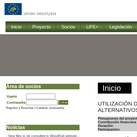
Inicio
Proyecto
Socios
LIFE+
Legislación
Área de socios
Inicio
Usario
Contraseña
UTILIZACIÓN
Registro
|
Recordar
/
Cambiar contraseña
ALTERNATIVO
Presupuesto del proyect
Contribución financiera 
Duración:
Noticias
Participantes:
-
New files to be consulted in WoodRub website...