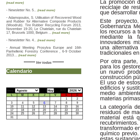
La promoción d
(read more)
reciclaje de re
-
Newsletter No. 5...
(read more)
que desarrollar
-
Adamopoulos, S. Utilisation of Recovered Wood
Este proyecto
and Rubber for Alternative Composite Products
(Woodrub). Tire Rubber Recycling Forum 2013,
Gobernanza Med
November 19-20, Le Chatelain, rue du Chatelain
los recursos a t
17, Brussels 1000, Belgium ...
(read more)
mediante la f
-
Newsletter No. 4...
(read more)
innovadores mi
una alternativa
-
Annual Meeting Prosylva Europe and 16th
Panhellenic Forestry Conference , 6-9 October
tradicionales en 
2013....
(read more)
Por otra parte,
*********
Ver todas
*********
para los gestor
Calendario
un nuevo produ
construcción púb
El uso de esto
edificios y sust
Mes:
Año:
medio ambient
L
M
X
J
V
S
D
materias primas
1
2
6
3
4
5
7
8
9
La categoría de
10
11
12
13
14
15
16
17
18
19
20
21
22
23
residuos de mad
24
25
26
27
28
29
30
material está 
31
recubrimiento
transformado en 
químico previo.
estas sustancia